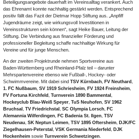
Beteiligungsangebote dauerhaft im Vereinsalltag verankert. Auch
das Ehrenamt konnte nachhaltig gestärkt werden. Entsprechend
positiv fällt das Fazit der Dietmar Hopp Stiftung aus. „Anpfiff
Jugendräume zeigt, wie wirkungsvoll Investitionen in
Vereinsstrukturen sein können“, sagt Heike Bauer, Leitung der
Stiftung. Die Verbindung aus finanzieller Förderung und
professioneller Begleitung schaffe nachhaltige Wirkung für
Vereine und für junge Menschen.
An der zweiten Projektrunde nehmen Sportvereine aus
Baden‑Württemberg und Rheinland‑Pfalz teil – darunter
Mehrspartenvereine ebenso wie Fußball‑, Hockey‑ oder
Schwimmvereine. Mit dabei sind
TSV Kürnbach
,
FV Neuthard
,
1. FC Nußbaum
,
SV 1919 Schriesheim
,
FV 1924 Freinsheim
,
FV Fortuna Kirchfeld
,
Turnverein 1890 Bammental
,
Hockeyclub Blau‑Weiß Speyer
,
TuS Neuhofen
,
SV 1962
Bruchsal
,
TV Friedrichstal
,
SC Olympia Lorsch
,
FC
Alemannia Wilferdingen
,
FC Badenia St. Ilgen
,
TSV
Neudenau
,
SK Neptun Leimen
,
TSV 1895 Oftersheim
,
DJK/FC
Ziegelhausen‑Peterstal
,
VSK Germania Niederfeld
,
DJK
Hockenheim
sowie
Turnverein Schwetzingen
.