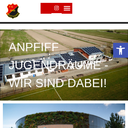
Open toolbar
ANPFIFF
JUGENDRÄUME -
WIR SIND DABEI!