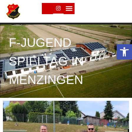
F-JUGEND
Open toolbar
SPIELTAG IN
MENZINGEN