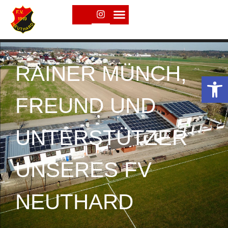
RAINER MÜNCH,
Open toolbar
FREUND UND
UNTERSTÜTZER
UNSERES FV
NEUTHARD